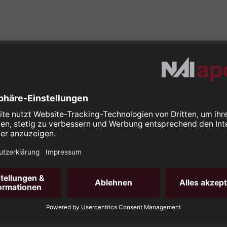
Weitere Links
Wohnimmobilien
Marktberichte
ement
Immobilie bewerten