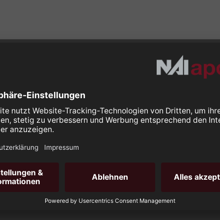
Weitere Links
Wohnimmobilien
Marktberichte
ement
Immobilie bewerten