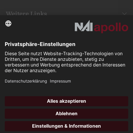
Weitere Links
Your space is
our mission.
Folgen Sie uns auf:
Our Partners
All rights reserved ©2026
Hotli