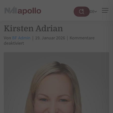
DE
Suche
öffnen
Kirsten Adrian
Von
BF Admin
|
19. Januar 2026
|
Kommentare
für
deaktiviert
Kirsten
Adrian