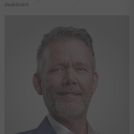
für
deaktiviert
Martin
Angersbach