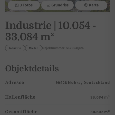
3 Fotos
Grundriss
Karte
Industrie | 10.054 -
33.084 m²
Objektnummer: 517964@26
Industrie
Mieten
Objektdetails
99428 Nohra, Deutschland
Adresse
33.084 m²
Hallenfläche
34.602 m²
Gesamtfläche