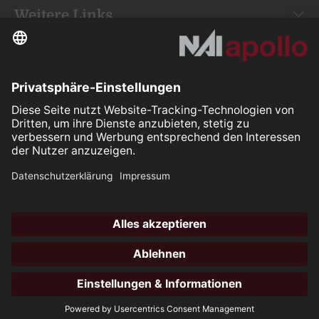
Weitere Links
Your space is
our mission.
Folgen Sie uns auf:
Our Partners
All rights reserved ©2026
Hotli
öffne