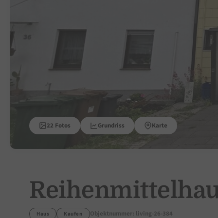
22 Fotos
Grundriss
Karte
Reihenmittelhau
Objektnummer: living-26-384
Haus
Kaufen