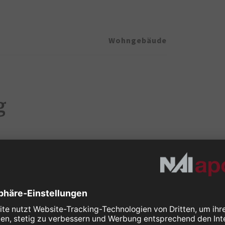
Wohngebäude
g
1965 vereint Charakter mit
 bietet eine besondere Gelegenheit.
hoss und Obergeschoss sowie ein
insgesamt fünf Zimmer mit
änzt wird das Raumangebot durch