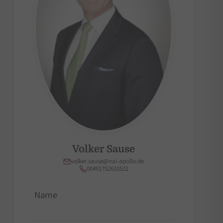
Volker Sause
volker.sause@nai-apollo.de
00491752610522
Name