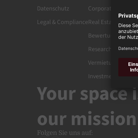
Datenschutz
Corporate Finance
Legal & Compliance
Real Estate Manag
Bewertung
Research
Vermietung
Investment
Your space i
our mission
Folgen Sie uns auf: