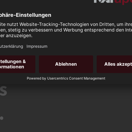
Marktberichte
ement
Immobilie bewerten
s
.