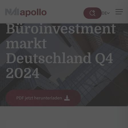
DE
Suche
öffnen
Büroinvestment
markt
Deutschland Q4
2024
PDF jetzt herunterladen