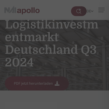
DE
Suche
öffnen
Logistikinvestm
entmarkt
Deutschland Q3
2024
PDF jetzt herunterladen