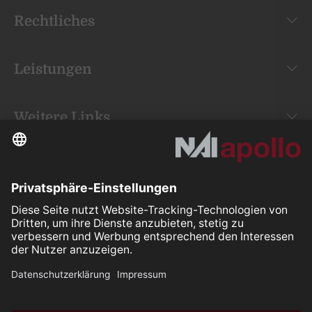
Rechtliches
Leistungen
Weitere Links
Your space is
our mission.
Folgen Sie uns auf: