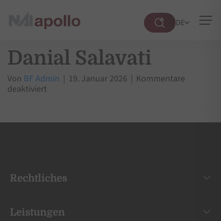
DE
Suche
öffnen
Danial Salavati
Von
BF Admin
|
19. Januar 2026
|
Kommentare
für
deaktiviert
Danial
Salavati
Rechtliches
Leistungen