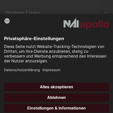
Weitere Links
Your space is
our mission.
Folgen Sie uns auf:
Our Partners
All rights reserved ©2026
Hotli