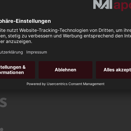
Wohnimmobilien
Marktberichte
ement
Immobilie bewerten
s
.