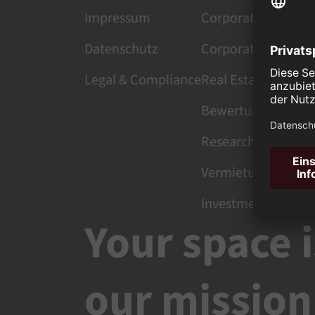
Impressum
Corporate Services
Datenschutz
Corporate Finance
Legal & Compliance
Real Estate Manag
Bewertung
Research
Vermietung
Investment
Your space i
our mission