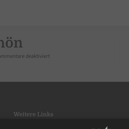
hön
für
mmentare deaktiviert
Dominik
Schön
Weitere Links