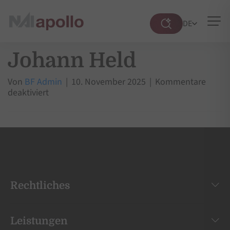
DE
Suche
öffnen
Johann Held
Von
BF Admin
|
10. November 2025
|
Kommentare
für
deaktiviert
Johann
Held
Rechtliches
Leistungen