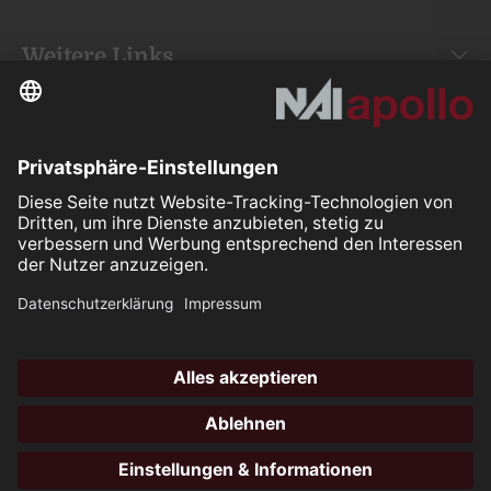
Weitere Links
Your space is
our mission.
Folgen Sie uns auf:
Our Partners
All rights reserved ©2026
Hotli