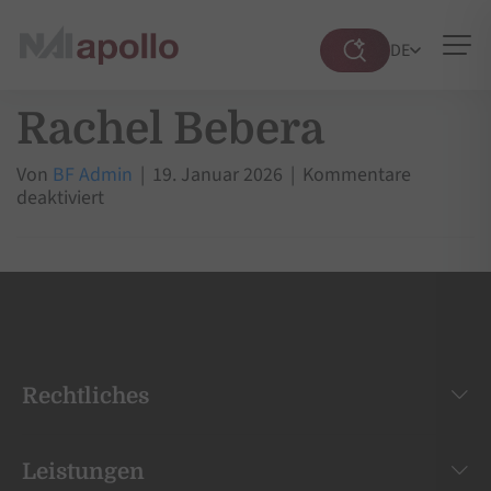
DE
Suche
öffnen
Rachel Bebera
Von
BF Admin
|
19. Januar 2026
|
Kommentare
für
deaktiviert
Rachel
Bebera
Rechtliches
Leistungen