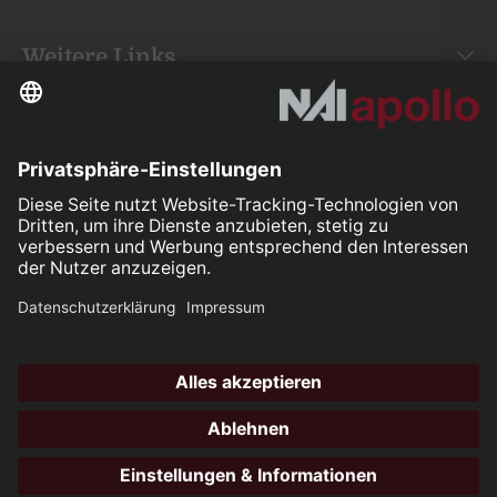
Weitere Links
Your space is
our mission.
Folgen Sie uns auf:
Our Partners
All rights reserved ©2026
Hotli