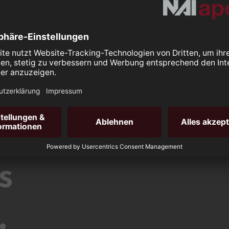
Wohnimmobilien
Marktberichte
ement
Immobilie bewerten
s
.