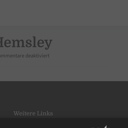
Hemsley
für
mmentare deaktiviert
Timo
Sean
Hemsley
Weitere Links