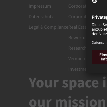
Impressum
Corporate Services
Datenschutz
Corporate Finance
Legal & Compliance
Real Estate Manag
Bewertung
Research
Vermietung
Investment
Your space i
our mission