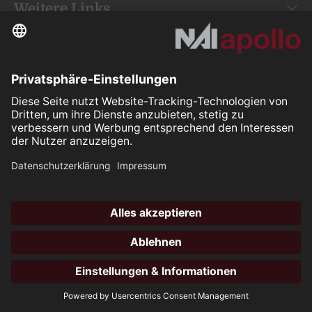
Weitere Links
Your space is
our mission.
Folgen Sie uns auf:
Our Partners
All rights reserved ©2026
Hotli
öffne