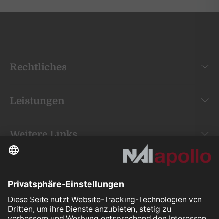
Rechtliches
Leistungen
Weitere Links
Your space is
our mission.
Folgen Sie uns auf: