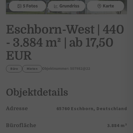
5 Fotos
Grundriss
Karte
Eschborn-West | 440
- 3.884 m² | ab 17,50
EUR
Objektnummer: 507982@22
Büro
Mieten
Objektdetails
65760 Eschborn, Deutschland
Adresse
3.884 m²
Bürofläche