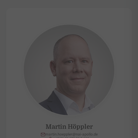
Martin Höppler
martin.hoeppler@nai-apollo.de