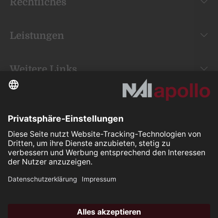
Rechtliches
Leistungen
Weitere Links
Your space is
our mission.
Folgen Sie uns auf: