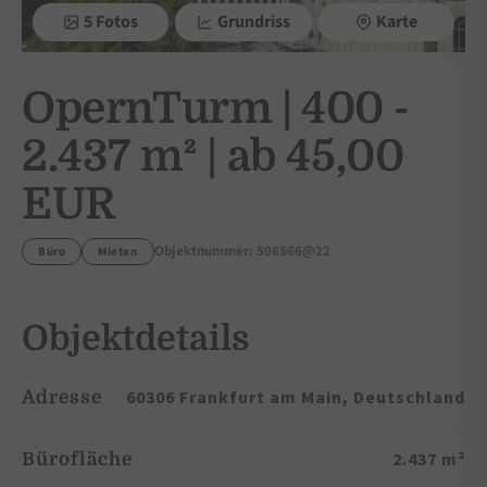
5 Fotos
Grundriss
Karte
OpernTurm | 400 -
2.437 m² | ab 45,00
EUR
Objektnummer: 508566@22
Büro
Mieten
Objektdetails
60306 Frankfurt am Main, Deutschland
Adresse
2.437 m²
Bürofläche