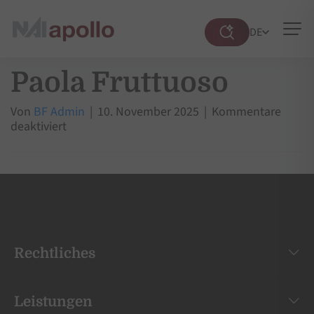
DE
Suche
öffnen
Paola Fruttuoso
Von
BF Admin
|
10. November 2025
|
Kommentare
für
deaktiviert
Paola
Fruttuoso
Rechtliches
Leistungen