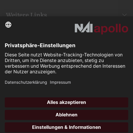
Weitere Links
Your space is
our mission.
Folgen Sie uns auf:
Our Partners
All rights reserved ©2026
Hotli